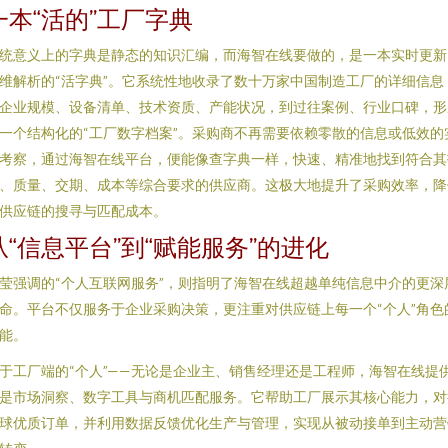
一本“活的”工厂字典
统意义上的字典是静态的知识汇编，而海智在线要做的，是一本实时更新
维解析的“活字典”。它系统性地收录了数十万家中国制造工厂的详细信息
企业规模、设备清单、技术资质、产能状况，到过往案例、行业口碑，形
一个结构化的“工厂数字档案”。采购商不再需要依赖零散的信息或低效的
考察，通过海智在线平台，便能像查字典一样，快速、精准地找到符合其
、质量、交期、成本等综合要求的供应商。这极大地提升了采购效率，降
供应链的搜寻与匹配成本。
从“信息平台”到“赋能服务”的进化
莹强调的“个人互联网服务”，则指明了海智在线超越单纯信息中介的更深
命。平台不仅服务于企业采购决策，更注重对供应链上每一个“个人”角色
能。
于工厂端的“个人”——无论是企业主、销售经理还是工程师，海智在线提
是市场洞察、数字工具与商机匹配服务。它帮助工厂展示其核心能力，对
球优质订单，并利用数据反馈优化生产与管理，实现从被动接单到主动营