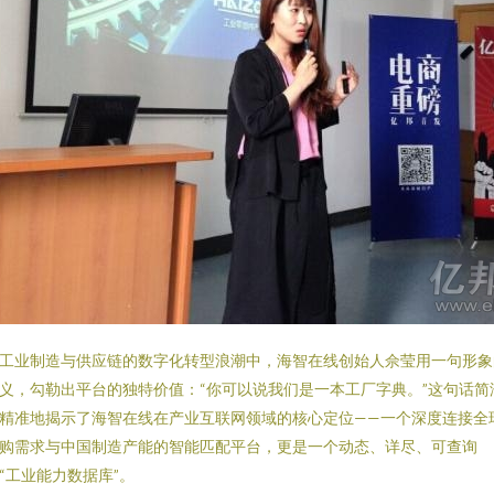
工业制造与供应链的数字化转型浪潮中，海智在线创始人佘莹用一句形象
义，勾勒出平台的独特价值：“你可以说我们是一本工厂字典。”这句话简
精准地揭示了海智在线在产业互联网领域的核心定位——一个深度连接全
购需求与中国制造产能的智能匹配平台，更是一个动态、详尽、可查询
“工业能力数据库”。