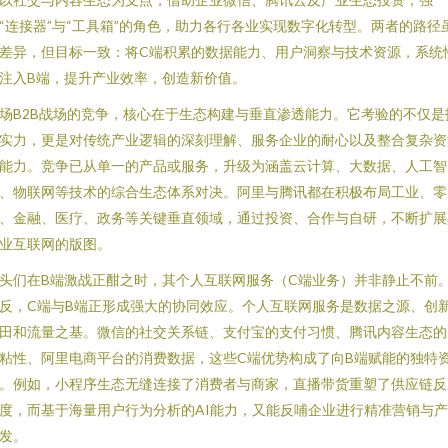
“连接器”与“工具箱”的角色，助力各行各业实现数字化转型。两者的路径
差异，但目标一致：将C端积累的数据能力、用户洞察与技术资源，系统
注入B端，提升产业效率，创造新价值。
场B2B战场的竞争，核心在于生态构建与垂直渗透能力。它考验的不仅是
实力，更是对传统产业逻辑的深刻理解、服务企业的耐心以及整合复杂资
能力。竞争已从单一的产品或服务，升级为涵盖云计算、大数据、人工智
、物联网等技术的综合生态体系对决。阿里与腾讯都在积极布局工业、零
、金融、医疗、政务等关键垂直领域，通过投资、合作与自研，不断扩展
业互联网的版图。
头们在B端激战正酣之时，其个人互联网服务（C端业务）并非静止不前
反，C端与B端正形成强大的协同效应。个人互联网服务是数据之源、创
田和流量之基。微信的社交关系链、支付宝的支付习惯、腾讯内容生态的
粘性、阿里电商平台的消费数据，这些C端优势构成了向B端赋能的独特
。例如，小程序生态无缝连接了消费者与商家，直播带货重塑了供应链反
度，而基于海量用户行为分析的AI能力，又能反哺企业进行精准营销与
发。